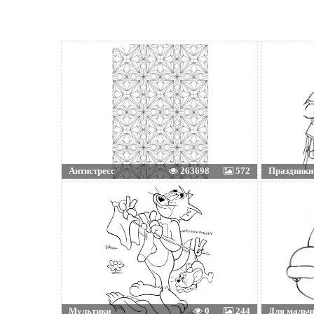
Антистресс
263698
572
Праздники
Мультики
0
244
Для мальч