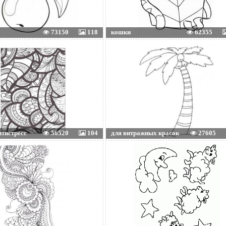
73150
118
кошки
62355
нтистресс
56520
104
для витражных красок
27605