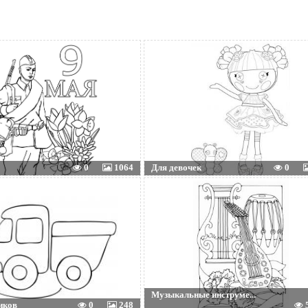
0
1064
Для девочек
0
Музыкальные инструме...
иков
0
248