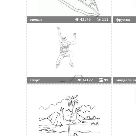
овощи
43546
111
фрукты
спорт
34122
99
мандала а