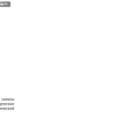
61
 скачать
орческие
тический