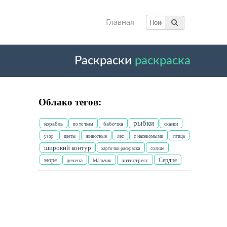
Главная
Раскраски
раскраска
Облако тегов:
рыбки
бабочка
корабль
по точкам
сказки
узор
цветы
животные
лес
с насекомыми
птица
широкий контур
карточки раскраски
солнце
море
Сердце
антистресс
девочка
Мальчик